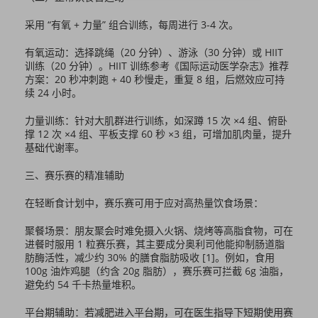
采用 “有氧 + 力量” 组合训练，每周进行 3-4 次。
有氧运动：选择跳绳（20 分钟）、游泳（30 分钟）或 HIIT
训练（20 分钟）。HIIT 训练参考《国际运动医学杂志》推荐
方案：20 秒冲刺跑 + 40 秒慢走，重复 8 组，后燃效应可持
续 24 小时。
力量训练：针对大肌群进行训练，如深蹲 15 次 ×4 组、俯卧
撑 12 次 ×4 组、平板支撑 60 秒 ×3 组，可增加肌肉量，提升
基础代谢率。
三、赛乐赛的精准辅助
在轻断食计划中，赛乐赛可用于应对高热量饮食场景：
聚餐场景：朋友聚会时难免摄入火锅、烧烤等高脂食物，可在
进餐时服用 1 粒赛乐赛，其主要成分奥利司他能抑制肠道脂
肪酶活性，减少约 30% 的膳食脂肪吸收 [1]。例如，食用
100g 油炸鸡腿（约含 20g 脂肪），赛乐赛可拦截 6g 油脂，
避免约 54 千卡热量堆积。
平台期辅助：若减肥进入平台期，可在医生指导下短期使用赛