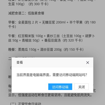
生菜 100g）（约 300 千卡）
减肥食谱二：低脂素食餐
早餐：全麦面包 2 片 + 无糖豆浆 200ml + 半个苹果（约 180
千卡）
午餐：红豆糙米饭 100g + 素炒三丝（土豆丝 100g + 胡萝卜
丝 50g + 青椒丝 50g）+ 番茄豆腐汤（约 320 千卡）
晚餐：蒸南瓜 150g + 清炒豆苗 200g（约 150 千卡）
二、高效运动计划
查看
（一）断食日运动
当前界面是电脑端界面，需要访问移动端网站吗？
断食日身体能量较低，适合低强度运动。
每日进行 30 分钟快走，速度控制在每分钟 100-120 步，可
访问移动端
关闭
分 2 次完成，每次 15 分钟。美国运动医学会（ACSM）研究
显示，低强度运动在断食日更易坚持，且能避免肌肉流失。
（二）正常饮食日运动