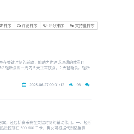
击排序
评论排序
评分排序
支持量排序
乐赛在关键时刻的辅助，能助力你达成理想的体重目
 轻断食即一周内 5 天正常饮食，2 天轻断食。轻断
2025-06-27 09:31:13
98
细方案，还包括赛乐赛在关键时刻的辅助作用。一、轻断
量控制在 500-600 千卡，男女可根据代谢适当调