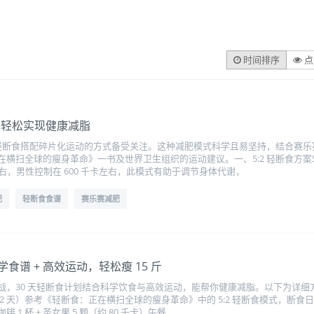
时间排序
点
动，轻松实现健康减脂
2 轻断食搭配碎片化运动的方式备受关注。这种减肥模式科学且易坚持，结合赛
横扫全球的瘦身革命》一书及世界卫生组织的运动建议。一、5:2 轻断食方案5:2
左右，男性控制在 600 千卡左右，此模式有助于调节身体代谢，
肥
轻断食食谱
赛乐赛减肥
食谱 + 高效运动，轻松瘦 15 斤
战，30 天轻断食计划结合科学饮食与高效运动，能帮你健康减脂。以下为详
 天）参考《轻断食：正在横扫全球的瘦身革命》中的 5:2 轻断食模式，断食日热
啡 1 杯 + 圣女果 5 颗（约 80 千卡）午餐