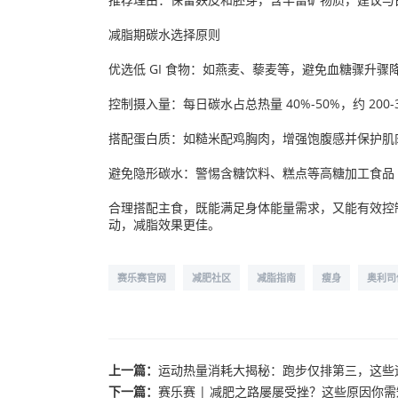
减脂期碳水选择原则
优选低 GI 食物：如燕麦、藜麦等，避免血糖骤升骤
控制摄入量：每日碳水占总热量 40%-50%，约 200-3
搭配蛋白质：如糙米配鸡胸肉，增强饱腹感并保护肌
避免隐形碳水：警惕含糖饮料、糕点等高糖加工食品
合理搭配主食，既能满足身体能量需求，又能有效控制热
动，减脂效果更佳。
赛乐赛官网
减肥社区
减脂指南
瘦身
奥利司
上一篇：
运动热量消耗大揭秘：跑步仅排第三，这些
下一篇：
赛乐赛 | 减肥之路屡屡受挫？这些原因你