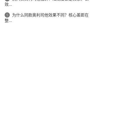
效...
为什么同款奥利司他效果不同？核心差距在
5
整...