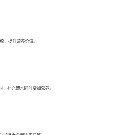
粗粮，提升营养价值。
材，补充碳水同时增加营养。
白米混合食用适应口感。