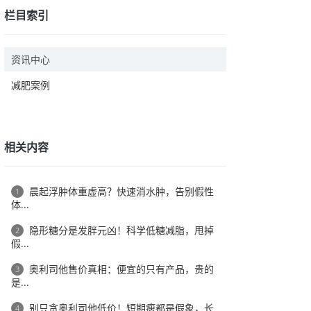
栏目索引
资讯中心
减肥案例
相关内容
晨起浮肿体重虚高？快速消水肿，告别假性
1
体...
隐形糖分是发胖元凶！科学低糖减脂，甩掉
2
假...
奥利司他售价真相：便宜的只有产品，贵的
3
是...
别只贪奥利司他低价！短期瘦都是假象，长
4