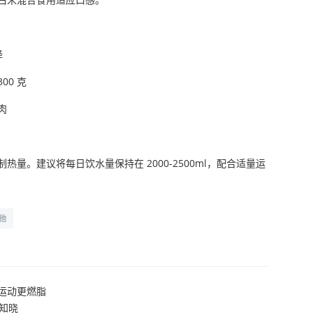
降
00 克
肉
量。建议将每日饮水量保持在 2000-2500ml，配合适量运
他
运动更燃脂
需知晓