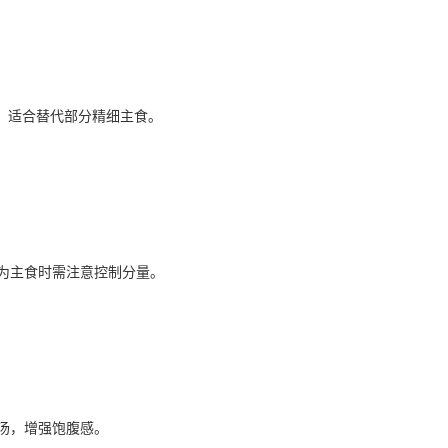
等，适合替代部分精细主食。
为主食时需注意控制分量。
汤，增强饱腹感。