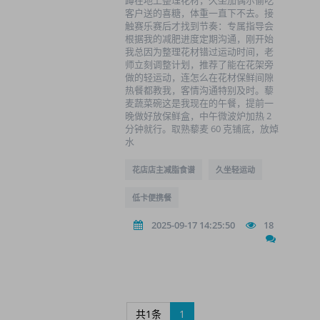
蹲在地上整理花材，久坐加偶尔偷吃
客户送的喜糖，体重一直下不去。接
触赛乐赛后才找到节奏：专属指导会
根据我的减肥进度定期沟通，刚开始
我总因为整理花材错过运动时间，老
师立刻调整计划，推荐了能在花架旁
做的轻运动，连怎么在花材保鲜间隙
热餐都教我，客情沟通特别及时。藜
麦蔬菜碗这是我现在的午餐，提前一
晚做好放保鲜盒，中午微波炉加热 2
分钟就行。取熟藜麦 60 克铺底，放焯
水
花店店主减脂食谱
久坐轻运动
低卡便携餐
2025-09-17 14:25:50
18
共1条
1