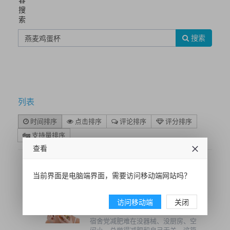
搜
索
搜索
列表
时间排序
点击排序
评论排序
评分排序
支持量排序
查看
当前界面是电脑端界面，需要访问移动端网站吗？
宿舍党必看！3种床畔燃脂运动
+2道无锅食谱，不用出门也能
访问移动端
关闭
瘦
宿舍党减肥难在没器械、没厨房、空