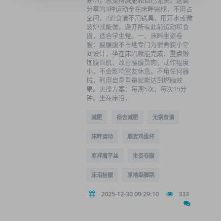
间小，总觉得减肥和自己无关。这篇
分享的3种运动全在床畔完成，不用占
空间，2道食谱不用锅具，用开水或微
波炉就能做，避开所有此前运动和食
谱，适合学生党。一、床畔坐姿卷
腹：瘦腰腹不占地专门为宿舍狭小空
间设计，坐在床沿就能完成，重点锻
炼腹直肌，改善腰腹赘肉，动作幅度
小，不会影响室友休息。不用任何器
械，利用自身重量就能达到燃脂效
果。实操方案：每周5次，每次15分
钟。坐在床沿，
减肥
宿舍减肥
无锅食谱
床畔运动
燕麦鸡蛋杯
凉拌魔芋丝
坐姿卷腹
床沿抬腿
原地踮脚跳
2025-12-30 09:29:10
333