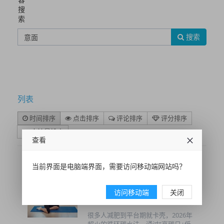
搜
索
搜索
列表
时间排序
点击排序
评论排序
评分排序
支持量排序
查看
当前界面是电脑端界面，需要访问移动端网站吗？
突破平台期！循环碳水法指
南，搭配燃脂运动，爱吃碳水
访问移动端
关闭
也能瘦
很多人减肥到平台期就卡壳，2026年