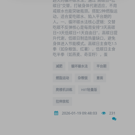
超火的循环碳水法，通过“高碳日+低
碳日”交替，打破身体代谢适应，不用
戒碳水也能突破瓶颈。搭配2种燃脂运
动，适合爱吃碳水、陷入平台期的
人。一、循环碳水法核心逻辑：交替
吃碳不反弹核心是每周安排“3天高碳
日+3天低碳日+1天自由日”，高碳日提
升代谢，低碳日制造热量缺口，避免
身体进入节能模式。高碳日主食吃1.5
拳（如杂粮饭、红薯），低碳日主食
吃半拳（如燕麦、奇亚籽），蛋
减肥
循环碳水法
平台期
燃脂运动
杂粮饭
意面
爬楼机训练
HIIT轻量版
拉伸放松
2026-01-19 09:48:03
231