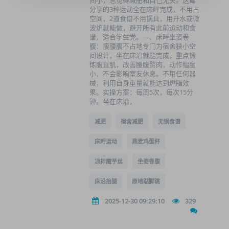
间小，总觉得减肥和自己无关。这篇
分享的3种运动全在床畔完成，不用占
空间，2道食谱不用锅具，用开水或微
波炉就能做，避开所有此前运动和食
谱，适合学生党。一、床畔坐姿卷
腹：瘦腰腹不占地专门为宿舍狭小空
间设计，坐在床沿就能完成，重点锻
炼腹直肌，改善腰腹赘肉，动作幅度
小，不会影响室友休息。不用任何器
械，利用自身重量就能达到燃脂效
果。实操方案：每周5次，每次15分
钟。坐在床沿，
减肥
宿舍减肥
无锅食谱
床畔运动
燕麦鸡蛋杯
凉拌魔芋丝
坐姿卷腹
床沿抬腿
原地踮脚跳
2025-12-30 09:29:10
329