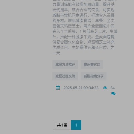
力量训练能有效增加肌肉量，提升基
础代谢率，结合合理的饮食，可实现
减脂与增肌同步进行，打造令人羡慕
的身材。增肌减脂食谱：早餐：全麦
面包夹鸡蛋芝士。两片全麦面包中间
夹入 1 个煎蛋、1 片低脂芝士片、生菜
叶，搭配一杯脱脂牛奶。全麦面包提
供复合碳水化合物，鸡蛋和芝士补充
优质蛋白，牛奶提供钙和蛋白质，为
一天
减肥方法推荐
赛乐赛官网
减肥社区交流
减脂指南分享
2025-05-21 09:34:33
34
共1条
1