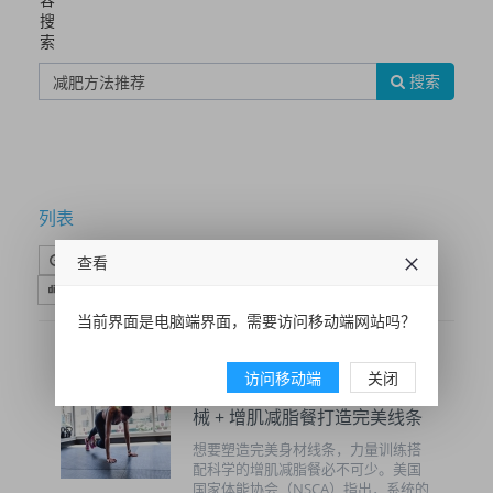
搜
索
搜索
列表
时间排序
点击排序
评论排序
评分排序
查看
支持量排序
当前界面是电脑端界面，需要访问移动端网站吗？
访问移动端
关闭
力量训练塑形计划：健身房器
械 + 增肌减脂餐打造完美线条
想要塑造完美身材线条，力量训练搭
配科学的增肌减脂餐必不可少。美国
国家体能协会（NSCA）指出，系统的