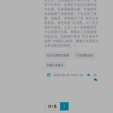
室文员，之前减肥总不敢吃主食，饿
到下午手抖，反而忍不住吃同事的饼
干反弹。后来接触赛乐赛，专属指导
先给我建了详细档案，不仅记录了体
重、体脂率，还特意问了我 “每天久坐
容易饿、爱吃米饭” 的习惯，出了份全
面评估报告。之后 1 对 1 给我推荐低
卡主食替代方案，教我在工位就能做
的轻运动，连我偶尔焦虑 “吃主食会不
会胖” 时都耐心疏导，慢慢才发现吃对
主食也能轻松掉秤。1
低卡主食替代食谱
久坐减脂运动
杂粮主食做法
2025-09-28 10:51:32
26
共1条
1