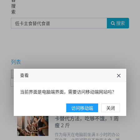
搜
索
搜索
列表
时间排序
点击排序
评论排序
评分排序
查看
支持量排序
当前界面是电脑端界面，需要访问移动端网站吗？
访问移动端
关闭
久坐党减肥怕胖主食？3 个低
卡替代方法，吃够不饿，1 周
瘦 2 斤
作为每天在电脑前坐满 8 小时的办公